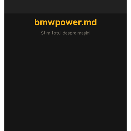
Перейти
к
содержимому
bmwpower.md
Știm totul despre mașini