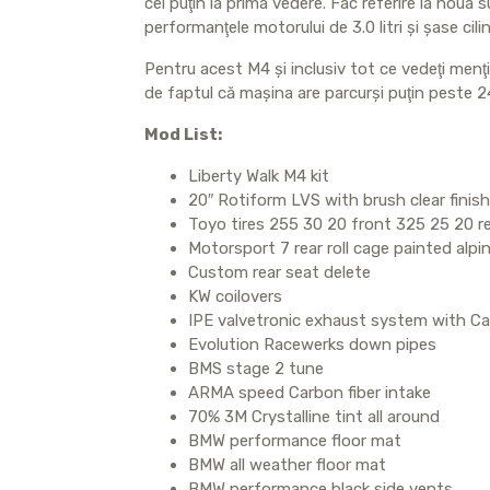
cel puţin la prima vedere. Fac referire la noua
performanţele motorului de 3.0 litri şi şase cilin
Pentru acest M4 şi inclusiv tot ce vedeţi menţio
de faptul că maşina are parcurşi puţin peste 24
Mod List:
Liberty Walk M4 kit
20″ Rotiform LVS with brush clear finish
Toyo tires 255 30 20 front 325 25 20 r
Motorsport 7 rear roll cage painted alpi
Custom rear seat delete
KW coilovers
IPE valvetronic exhaust system with Car
Evolution Racewerks down pipes
BMS stage 2 tune
ARMA speed Carbon fiber intake
70% 3M Crystalline tint all around
BMW performance floor mat
BMW all weather floor mat
BMW performance black side vents