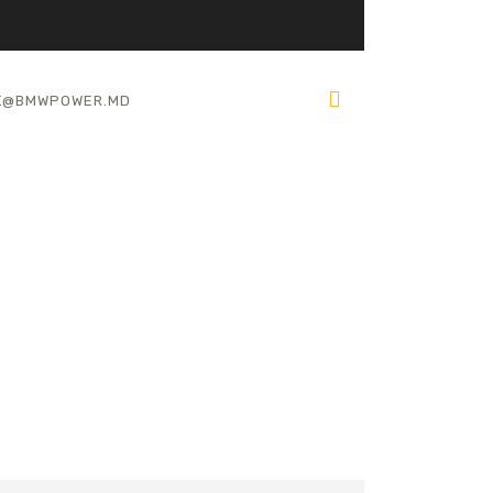
K@BMWPOWER.MD