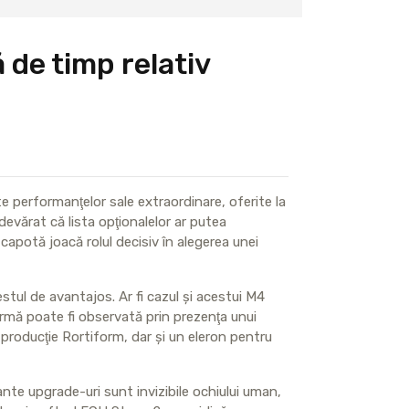
 de timp relativ
 performanţelor sale extraordinare, oferite la
devărat că lista opţionalelor ar putea
apotă joacă rolul decisiv în alegerea unei
stul de avantajos. Ar fi cazul şi acestui M4
urmă poate fi observată prin prezenţa unui
 producţie Rortiform, dar şi un eleron pentru
tante upgrade-uri sunt invizibile ochiului uman,