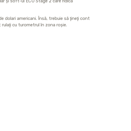
dar şi soft-ul ECU Stage 2 care ridică
e dolari americani. Însă, trebuie să ţineţi cont
rulaţi cu turometrul în zona roşie.