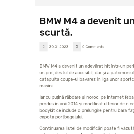
BMW M4 a devenit un 
scurtă.
30.01.2023
0 Comments
BMW M4 a devenit un adevărat hit într-un perio
un preţ destul de accesibil, dar şi a patrimoniu
catapulta coupe-ul bavarez în liga unor sportc
maşini.
Iar cu puţină răbdare şi noroc, pe internet (eb
produs în anii 2014 şi modificat ulterior de o
bodykit ce include o prelungire pentru bara faţ
capota portbagajului.
Continuarea listei de modificări poate fi văzută