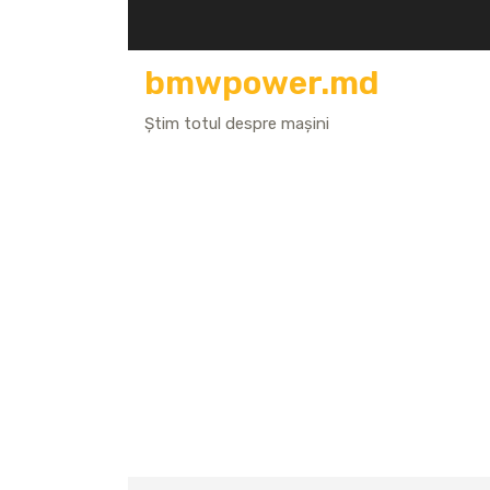
Skip
to
content
bmwpower.md
Știm totul despre mașini