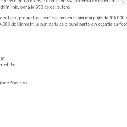
 suspensie de tip coilover oferită de KW, sistemul de evacuare IPE, 
dri în linie, până la 550 de cai putere!
nat aici, proprietarul cere nici mai mult nici mai puţin de 105.000 d
.000 de kilometri, şi pun pariu că o bună parte din aceştia au fost 
ear
ne white
bon fiber tips