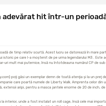
adevărat hit într-un perioadă
adă de timp relativ scurtă. Acest lucru se datorează în mare parte
lui istoric pe care l-a moştenit de pe urma legendarului M3 . Este a
ar-uri mult mai puternice, însă nu întotdeauna numărul CP de sub c
ay.com) poţi găsi un exemplar demn de toată atenţia şi la un preţ de
 companie care poartă numele de Liberty Walk. Amprenta celor din 
ă, extensii aripi, pentru a masca jantele enorme de 20 de inch, de
 la interior, unde a fost instalat un roll cage, însă cele mai impor