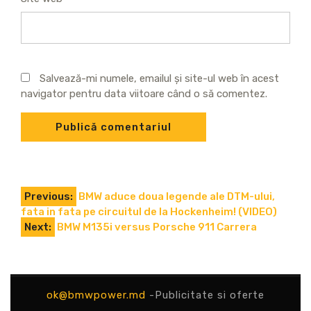
Salvează-mi numele, emailul și site-ul web în acest
navigator pentru data viitoare când o să comentez.
Navigare
Previous:
BMW aduce doua legende ale DTM-ului,
fata in fata pe circuitul de la Hockenheim! (VIDEO)
în
Next:
BMW M135i versus Porsche 911 Carrera
articole
ok@bmwpower.md
-Publicitate si oferte