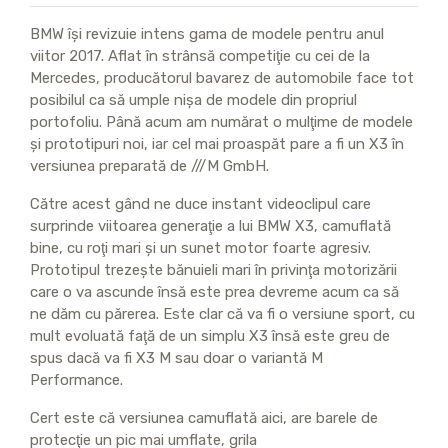
BMW îşi revizuie intens gama de modele pentru anul
viitor 2017. Aflat în strânsă competiţie cu cei de la
Mercedes, producătorul bavarez de automobile face tot
posibilul ca să umple nişa de modele din propriul
portofoliu. Până acum am numărat o mulţime de modele
şi prototipuri noi, iar cel mai proaspăt pare a fi un X3 în
versiunea preparată de ///M GmbH.
Către acest gând ne duce instant videoclipul care
surprinde viitoarea generaţie a lui BMW X3, camuflată
bine, cu roţi mari şi un sunet motor foarte agresiv.
Prototipul trezeşte bănuieli mari în privinţa motorizării
care o va ascunde însă este prea devreme acum ca să
ne dăm cu părerea. Este clar că va fi o versiune sport, cu
mult evoluată faţă de un simplu X3 însă este greu de
spus dacă va fi X3 M sau doar o variantă M
Performance.
Cert este că versiunea camuflată aici, are barele de
protecţie un pic mai umflate, grila