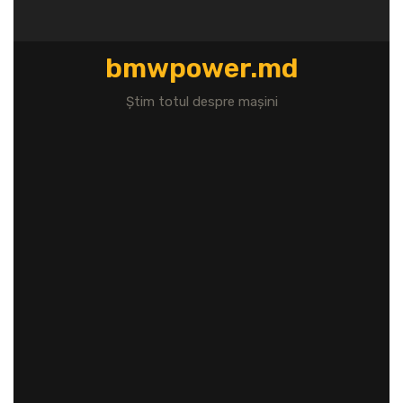
Перейти
к
содержимому
bmwpower.md
Știm totul despre mașini