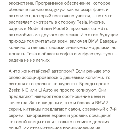
экосистема. Программное обеспечение, которое
обновляется «по воздуху», как на смартфоне, и
автопилот, который постоянно учится, — вот что
заставляет смотреть в сторону Tesla. Многие,
садясь в Model 3 или Model S, признаются: «Это
автомобиль из другого времени». И с этим будущем
приходится считаться всем, включая BMW. Баварцы,
конечно, отвечают своими «i-шными» моделями, но
догнать Tesla в области софта и инфраструктуры —
задача не из легких.
А что же китайский автопром? Если раньше это
слово ассоциировалось с дешевыми копиями, то
сегодня это грозные конкуренты. Бренды вроде
Zeekr, NIO или Li Auto не просто копируют. Они
предлагают невероятное соотношение цены и
качества. За те же деньги, что и базовая BMW 3
серии, китайцы предлагают салон, сравнимый с 7-й
серией, панорамные экраны и уровень оснащения,
который немцы ставят только в списке дорогих
опций. Их стремительное проникновение на