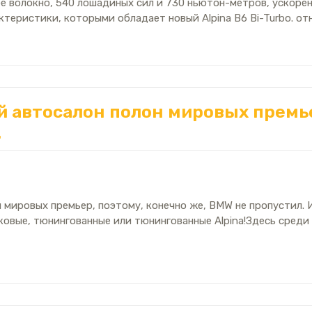
ое волокно, 540 лошадиных сил и 730 ньютон-метров, ускорени
ктеристики, которыми обладает новый Alpina B6 Bi-Turbo. от
й автосалон полон мировых премье
.
 мировых премьер, поэтому, конечно же, BMW не пропустил.
ковые, тюнингованные или тюнингованные Alpina!Здесь сред