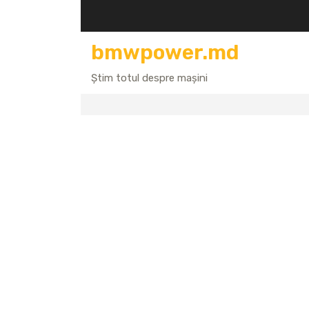
Перейти
к
содержимому
bmwpower.md
Știm totul despre mașini