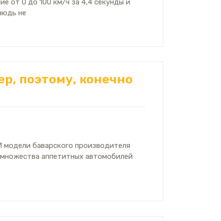
е от 0 до 100 км/ч за 4,4 секунды и
нюдь не
р, поэтому, конечно
 И модели баварского производителя
и множества аппетитных автомобилей