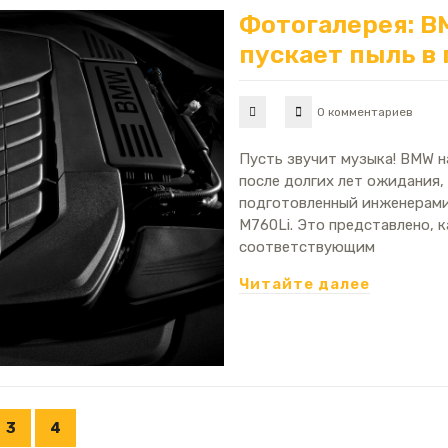
Фотогалерея: B
пускает пыль в 
0 комментариев
Пусть звучит музыка! BMW на
после долгих лет ожидания,
подготовленный инженерами
M760Li. Это представлено, к
соответствующим
Читайте далее
3
4
а
Страница
Страница