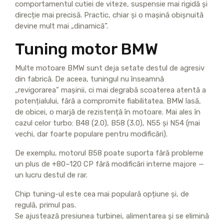
comportamentul cutiei de viteze, suspensie mai rigidă și
direcție mai precisă. Practic, chiar și o mașină obișnuită
devine mult mai „dinamică”.
Tuning motor BMW
Multe motoare BMW sunt deja setate destul de agresiv
din fabrică. De aceea, tuningul nu înseamnă
„revigorarea” mașinii, ci mai degrabă scoaterea atentă a
potențialului, fără a compromite fiabilitatea. BMW lasă,
de obicei, o marjă de rezistență în motoare. Mai ales în
cazul celor turbo: B48 (2.0), B58 (3.0), N55 și N54 (mai
vechi, dar foarte populare pentru modificări).
De exemplu, motorul B58 poate suporta fără probleme
un plus de +80–120 CP fără modificări interne majore —
un lucru destul de rar.
Chip tuning-ul este cea mai populară opțiune și, de
regulă, primul pas.
Se ajustează presiunea turbinei, alimentarea și se elimină