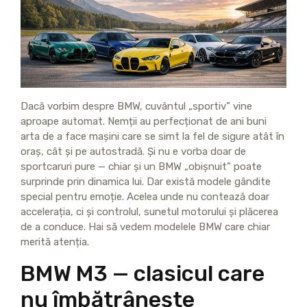
Dacă vorbim despre BMW, cuvântul „sportiv” vine
aproape automat. Nemții au perfecționat de ani buni
arta de a face mașini care se simt la fel de sigure atât în
oraș, cât și pe autostradă. Și nu e vorba doar de
sportcaruri pure — chiar și un BMW „obișnuit” poate
surprinde prin dinamica lui. Dar există modele gândite
special pentru emoție. Acelea unde nu contează doar
accelerația, ci și controlul, sunetul motorului și plăcerea
de a conduce. Hai să vedem modelele BMW care chiar
merită atenția.
BMW M3 — clasicul care
nu îmbătrânește